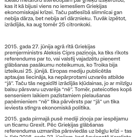
kas it kā bijusi viens no iemesliem Grieķijas
ekonomiskajai krīzei. Taču patiesībā slimnīcai gan
nebija dārza, bet nebija arī dārznieku. Tuvāk izpētot,
izrādījās, ka aug tomēr 25 citronkoki.
2015. gada 27. jūnija agrā rītā Grieķijas
premjerministrs Aleksis Ciprs paziņoja, ka tiks rīkots
referendums par to, vai valstij vajadzētu pieņemt
glābšanas pasākumu noteikumus, ko Troika bija
izteikusi 25. jūnijā. Eiropas mediju publicētās
aptaujas liecināja, ka nepārprotami uzvarēs atbilde
“jā”. Taču tās negaidīti izrādījās kļūdainas, jo ar milzīgu
balsu pārsvaru uzvarēja “nē”. Tomēr, pateicoties kopš
senseniem laikiem pazīstamiem pielaušanas
paņēmieniem “nē” tika pārvērsts par “jā” un tika
ieviesta stingra ekonomiskā politika.
2015. gada pirmajā pusē mediji ziņoja par iespējamu
un ticamu Grexit. Pēc Grieķijas glābšanas
referenduma uzmanība pārsviedās uz bēgļu krīzi – tas
ir, līdz 2016. gada 23. jūnijam, kad Apvienotā Karaliste