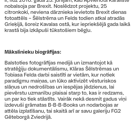
nobalsoja par Brexit. Noslēdzot projektu, 25
citronkoki, neviena dārznieka ievietots Brexit dienas
fotoattēls – Šēlstrēma un Felds todien atkal atradās
Grieķijā, šoreiz Kavalas ostā, kur iepriekšējā gada laikā
krastā bija izkāpuši tūkstošiem bēgļu.
Mākslinieku biogrāfijas:
Balstoties fotogrāfijas medijā un izmantojot kā
stratēģiju dokumentālismu, Klāras Šēlstrēmas un
Tobiasa Felda darbi saistīti ar vietām, kur notiek
paradigmu maiņas, un lūko aktivizēt vēsturiskos
slāņus un nedrošības un iespējas jēdzienus, lai
pievērstu uzmanību plaisai starp to, kas ir redzams,
un par ko tiek stāstīts. Vairāk nekā desmit gadus viņi
izdevuši grāmatas B-B-B-Books un nodarbojas ar
attēla izplatīšanu, tai skaitā arī ar savu galeriju FG2
Gēteborgā Zviedrijā.