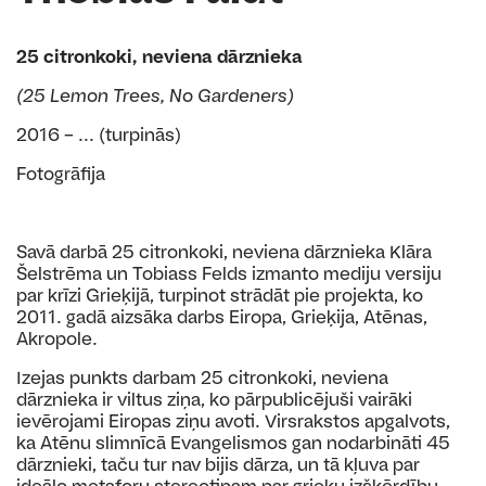
25 citronkoki, neviena dārznieka
(25 Lemon Trees, No Gardeners)
2016 – ... (turpinās)
Fotogrāfija
Savā darbā 25 citronkoki, neviena dārznieka Klāra
Šelstrēma un Tobiass Felds izmanto mediju versiju
par krīzi Grieķijā, turpinot strādāt pie projekta, ko
2011. gadā aizsāka darbs Eiropa, Grieķija, Atēnas,
Akropole.
Izejas punkts darbam 25 citronkoki, neviena
dārznieka ir viltus ziņa, ko pārpublicējuši vairāki
ievērojami Eiropas ziņu avoti. Virsrakstos apgalvots,
ka Atēnu slimnīcā Evangelismos gan nodarbināti 45
dārznieki, taču tur nav bijis dārza, un tā kļuva par
ideālo metaforu stereotipam par grieķu izšķērdību,