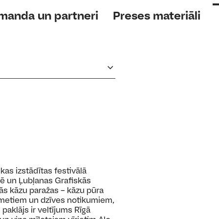
omanda un partneri
Preses materiāli
 kas izstādītas festivālā
lē un Ļubļanas Grafiskās
ās kāzu paražas – kāzu pūra
kšmetiem un dzīves notikumiem,
 paklājs ir veltījums Rīgā