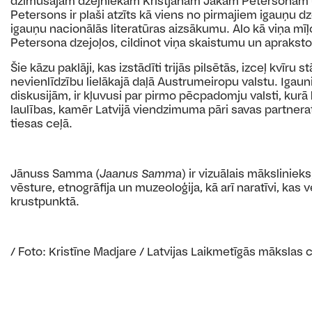
dzimušajam dzejniekam Kristjanam Jākam Petersonam un
Petersons ir plaši atzīts kā viens no pirmajiem igauņu d
igauņu nacionālās literatūras aizsākumu. Alo kā viņa mīļ
Petersona dzejoļos, cildinot viņa skaistumu un aprakst
Šie kāzu paklāji, kas izstādīti trijās pilsētās, izceļ kvīru
nevienlīdzību lielākajā daļā Austrumeiropu valstu. Igaun
diskusijām, ir kļuvusi par pirmo pēcpadomju valsti, kur
laulības, kamēr Latvijā viendzimuma pāri savas partneratt
tiesas ceļā.
Jānuss Samma (
Jaanus Samma
) ir vizuālais māksliniek
vēsture, etnogrāfija un muzeoloģija, kā arī
naratīvi, kas 
krustpunktā.
/ Foto: Kristīne Madjare / Latvijas Laikmetīgās mākslas 