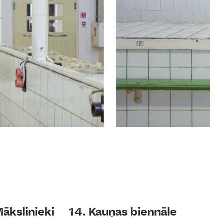
ākslinieki
14. Kauņas biennāle