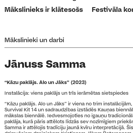
Mākslinieks ir klātesošs
Festivāla k
Mākslinieki un darbi
Jānuss Samma
“Kāzu paklājs. Alo un Jāks” (2023)
Instalācija: viens paklājs un trīs ierāmētas sietspiedes
“Kāzu paklājs. Alo un Jāks” ir viena no trim instalācijām,
Survival Kit 14 un sadraudzības izstādēs Kauņas biennā
mākslas biennālē. Iedvesmojoties no igauņu tradicionāl
paklāja, kurā pāris attēlots līdzās sev nozīmīgiem prie
Samma ir attēlojis tradīciju jaunā kvīru interpretācijā. Šis