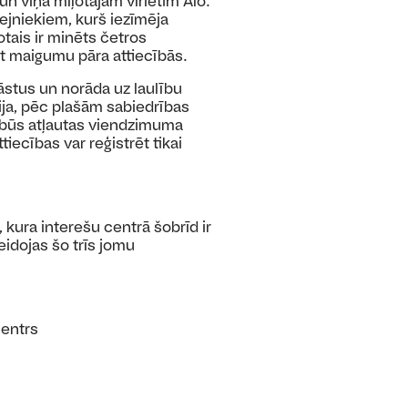
 viņa mīļotajam vīrietim Alo.
zejniekiem, kurš iezīmēja
otais ir minēts četros
ot maigumu pāra attiecībās.
 stāstus un norāda uz laulību
ija, pēc plašām sabiedrības
ā būs atļautas viendzimuma
iecības var reģistrēt tikai
s, kura interešu centrā
šobrīd ir
veidojas šo trīs jomu
centrs