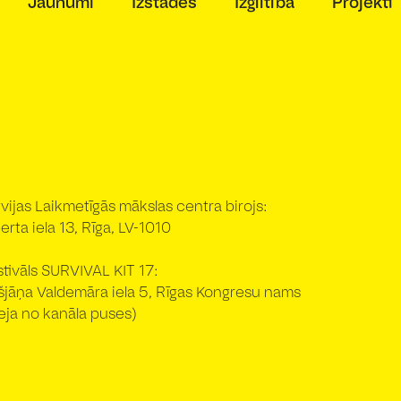
Jaunumi
Izstādes
Izglītība
Projekti
vijas Laikmetīgās mākslas centra birojs:
erta iela 13, Rīga, LV-1010
stivāls SURVIVAL KIT 17:
išjāņa Valdemāra iela 5, Rīgas Kongresu nams
eja no kanāla puses)