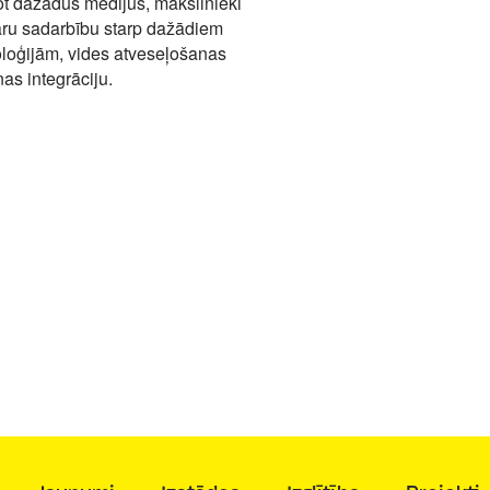
jot dažādus medijus,
mākslinieki
āru
sadarbību starp dažādiem
oloģijām, vides atveseļošanas
nas integrāciju.