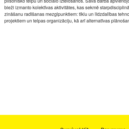
pilsonisko
telpu un sociālo iztēlošanos. Savā darbā apvieno
bieži izmanto kolektīvas aktivitātes, kas sekmē starpdisciplin
zināšanu radīšanas mezglpunktiem: tīklu
un līdzdalības tehn
projektiem un telpas
organizāciju, kā arī alternatīvas plānoša