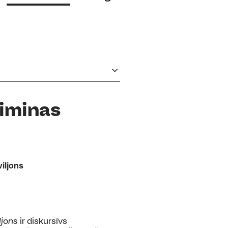
iminas
viljons
ljons
ir diskursīvs