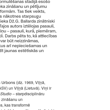
formulēšanas stadijā esošo
vēka zināšanu un pētījumu
formām. Tas tiek veikts,
dus nākotnes starpsugu
ieka Dž.G. Ballarda zinātniski
Tajos autors iztēlojas pasauli,
ziņu ‒ pasauli, kurā, piemēram,
i. Darbs pēta to, kā attiecības
 var būt neizzināmas,
ikus arī nepieciešamas un
stīt jaunas estētiskās un
1969, Viļņā,
 Urbons (dz.
ASV) un Viļņā (Lietuvā). Viņi ir
Studio
‒ starpdisciplināru
m zināšanu un
us, kas transformē