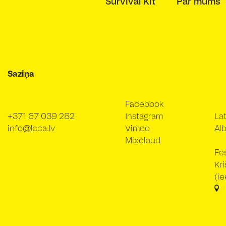
Survival Kit
Par mums
Saziņa
Facebook
+371 67 039 282
Instagram
Lat
info@lcca.lv
Vimeo
Alb
Mixcloud
Fe
Kr
(ie