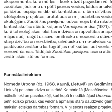
eksperiments, kura mērķis ir konkretizēt pagaidām vēl 
zooētikas jēdzienu un pētīt jaunus veidus, kādos ar cil
palīdzību iespējams dibināt kontaktus ar citām dzīvības 
iztēlojoties projektus, prototipus un mijiedarbības vei
ekoloģijām.
Zooētikas paviljonu
iedvesmojis britu rakstn
fantastisko īso stāstu krājums
Vermiljonsendsa
(1971). 
kurā tehnoloģiskas iekārtas ir dzīvas un apveltītas ar ap
mājas spēj reaģēt uz savu iemītnieku emocionālo stāvokl
starp dzīvību un ne-dzīvību, cilvēcisko un ne-cilvēcisko
pastāvošo zināšanu kartogrāfijas nefiksētas, bet vienla
nenovēršamas. Tādējādi
Zooētikas paviljons
aicina attī
zinātniskās iztēles formas.
Par māksliniekiem
Nomeda Urbona (dz. 1968, Kauņā, Lietuvā) un Gedimins
Lietuvā) patlaban dzīvo un strādā Kembridžā (Masačūsetsa,
mākslinieki un pasniedzēji, kuri kopā
ir nodibinājuši
Urbonas 
pētniecisko praksi,
kas veicina apmaiņu starp daudzveidīgā
mākslinieciskās
darbības formām. Viņi tiecas realizēt projekt