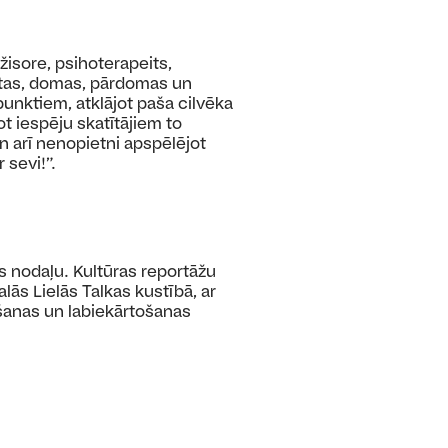
žisore, psihoterapeits,
zjūtas, domas, pārdomas un
nktiem, atklājot paša cilvēka
t iespēju skatītājiem to
un arī nenopietni apspēlējot
 sevi!”.
s nodaļu. Kultūras reportāžu
lās Lielās Talkas kustībā, ar
šanas un labiekārtošanas