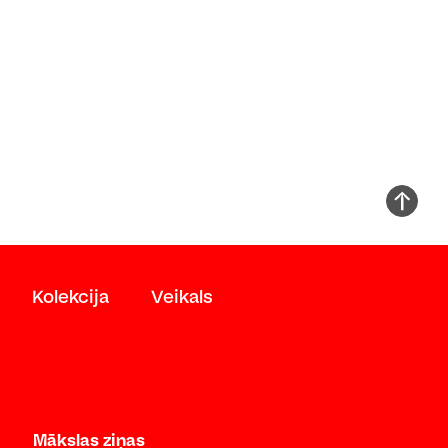
Kolekcija
Veikals
Mākslas ziņas