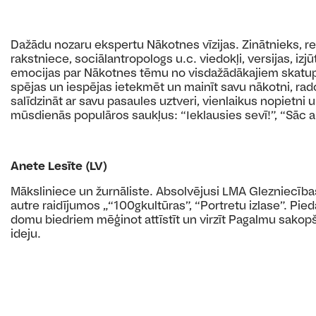
Dažādu nozaru ekspertu Nākotnes vīzijas. Zinātnieks, re
rakstniece, sociālantropologs u.c. viedokļi, versijas, i
emocijas par Nākotnes tēmu no visdažādākajiem skatupu
spējas un iespējas ietekmēt un mainīt savu nākotni, rado
salīdzināt ar savu pasaules uztveri, vienlaikus nopietni 
mūsdienās populāros saukļus: “Ieklausies sevī!”, “Sāc ar
Anete Lesīte (LV)
Māksliniece un žurnāliste. Absolvējusi LMA Glezniecība
autre raidījumos „“100gkultūras”, “Portretu izlase”. Pieda
domu biedriem mēģinot attīstīt un virzīt Pagalmu sakop
ideju.