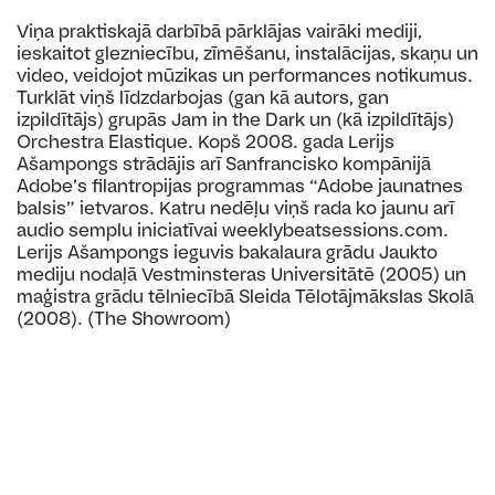
Viņa praktiskajā darbībā pārklājas vairāki mediji,
ieskaitot glezniecību, zīmēšanu, instalācijas, skaņu un
video, veidojot mūzikas un performances notikumus.
Turklāt viņš līdzdarbojas (gan kā autors, gan
izpildītājs) grupās Jam in the Dark un (kā izpildītājs)
Orchestra Elastique. Kopš 2008. gada Lerijs
Ašampongs strādājis arī Sanfrancisko kompānijā
Adobe’s filantropijas programmas “Adobe jaunatnes
balsis” ietvaros. Katru nedēļu viņš rada ko jaunu arī
audio semplu iniciatīvai weeklybeatsessions.com.
Lerijs Ašampongs ieguvis bakalaura grādu Jaukto
mediju nodaļā Vestminsteras Universitātē (2005) un
maģistra grādu tēlniecībā Sleida Tēlotājmākslas Skolā
(2008). (The Showroom)