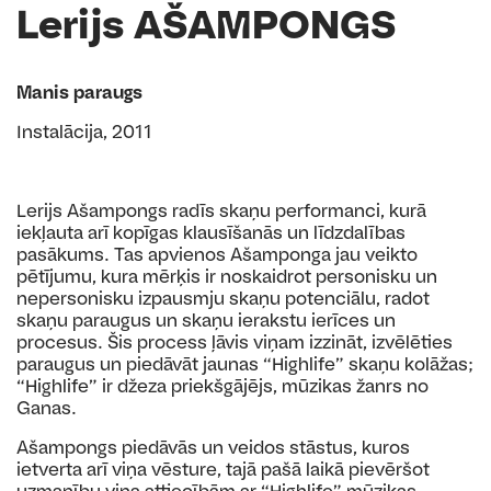
Lerijs AŠAMPONGS
Manis paraugs
Instalācija, 2011
Lerijs Ašampongs radīs skaņu performanci, kurā
iekļauta arī kopīgas klausīšanās un līdzdalības
pasākums. Tas apvienos Ašamponga jau veikto
pētījumu, kura mērķis ir noskaidrot personisku un
nepersonisku izpausmju skaņu potenciālu, radot
skaņu paraugus un skaņu ierakstu ierīces un
procesus. Šis process ļāvis viņam izzināt, izvēlēties
paraugus un piedāvāt jaunas “Highlife” skaņu kolāžas;
“Highlife” ir džeza priekšgājējs, mūzikas žanrs no
Ganas.
Ašampongs piedāvās un veidos stāstus, kuros
ietverta arī viņa vēsture, tajā pašā laikā pievēršot
uzmanību viņa attiecībām ar “Highlife” mūzikas