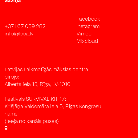
Saziņa
Facebook
+371 67 039 282
Instagram
info@lcca.lv
Vimeo
Mixcloud
Latvijas Laikmetīgās mākslas centra
birojs:
Alberta iela 13, Rīga, LV-1010
Festivāls SURVIVAL KIT 17:
Krišjāņa Valdemāra iela 5, Rīgas Kongresu
nams
(ieeja no kanāla puses)