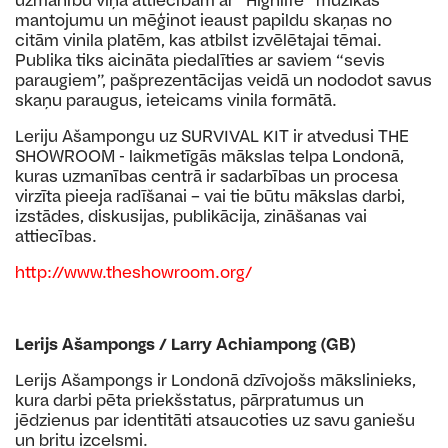
mantojumu un mēģinot ieaust papildu skaņas no
citām vinila platēm, kas atbilst izvēlētajai tēmai.
Publika tiks aicināta piedalīties ar saviem “sevis
paraugiem”, pašprezentācijas veidā un nododot savus
skaņu paraugus, ieteicams vinila formātā.
Leriju Ašampongu uz SURVIVAL KIT ir atvedusi THE
SHOWROOM - laikmetīgās mākslas telpa Londonā,
kuras uzmanības centrā ir sadarbības un procesa
virzīta pieeja radīšanai – vai tie būtu mākslas darbi,
izstādes, diskusijas, publikācija, zināšanas vai
attiecības.
http://www.theshowroom.org/
Lerijs Ašampongs / Larry Achiampong (GB)
Lerijs Ašampongs ir Londonā dzīvojošs mākslinieks,
kura darbi pēta priekšstatus, pārpratumus un
jēdzienus par identitāti atsaucoties uz savu ganiešu
un britu izcelsmi.