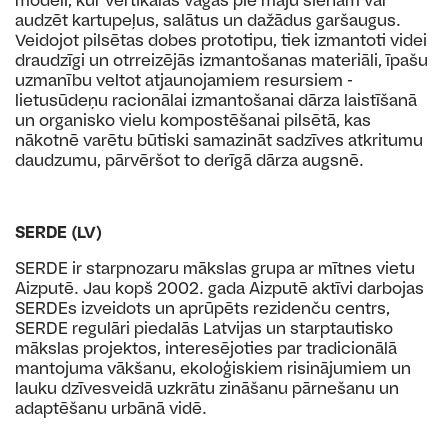
audzēt kartupeļus, salātus un dažādus garšaugus.
Veidojot pilsētas dobes prototipu, tiek izmantoti videi
draudzīgi un otrreizējās izmantošanas materiāli, īpašu
uzmanību veltot atjaunojamiem resursiem -
lietusūdeņu racionālai izmantošanai dārza laistīšanā
un organisko vielu kompostēšanai pilsētā, kas
nākotnē varētu būtiski samazināt sadzīves atkritumu
daudzumu, pārvēršot to derīgā dārza augsnē.
SERDE (LV)
SERDE ir starpnozaru mākslas grupa ar mītnes vietu
Aizputē. Jau kopš 2002. gada Aizputē aktīvi darbojas
SERDEs izveidots un aprūpēts rezidenču centrs,
SERDE regulāri piedalās Latvijas un starptautisko
mākslas projektos, interesējoties par tradicionālā
mantojuma vākšanu, ekoloģiskiem risinājumiem un
lauku dzīvesveidā uzkrātu zināšanu pārnešanu un
adaptēšanu urbānā vidē.