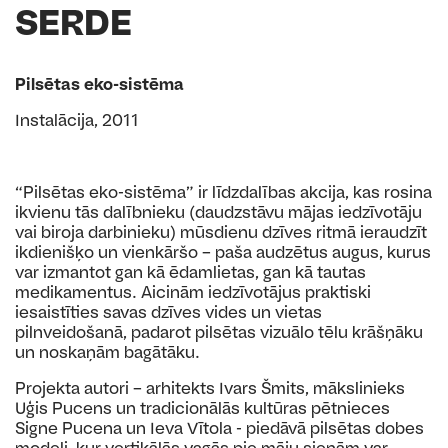
SERDE
Pilsētas eko-sistēma
Instalācija, 2011
“Pilsētas eko-sistēma” ir līdzdalības akcija, kas rosina
ikvienu tās dalībnieku (daudzstāvu mājas iedzīvotāju
vai biroja darbinieku) mūsdienu dzīves ritmā ieraudzīt
ikdienišķo un vienkāršo – paša audzētus augus, kurus
var izmantot gan kā ēdamlietas, gan kā tautas
medikamentus. Aicinām iedzīvotājus praktiski
iesaistīties savas dzīves vides un vietas
pilnveidošanā, padarot pilsētas vizuālo tēlu krāšņāku
un noskaņām bagātāku.
Projekta autori – arhitekts Ivars Šmits, mākslinieks
Uģis Pucens un tradicionālās kultūras pētnieces
Signe Pucena un Ieva Vītola - piedāvā pilsētas dobes
modeli, kur vertikālās vagās pie māju sienām var