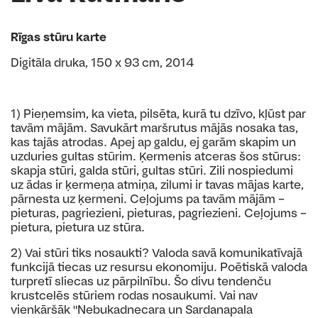
Rīgas stūru karte
Digitāla druka, 150 x 93 cm, 2014
1) Pieņemsim, ka vieta, pilsēta, kurā tu dzīvo, kļūst par
tavām mājām. Savukārt maršrutus mājās nosaka tas,
kas tajās atrodas. Apej ap galdu, ej garām skapim un
uzduries gultas stūrim. Ķermenis atceras šos stūrus:
skapja stūri, galda stūri, gultas stūri. Zili nospiedumi
uz ādas ir ķermeņa atmiņa, zilumi ir tavas mājas karte,
pārnesta uz ķermeni. Ceļojums pa tavām mājām –
pieturas, pagriezieni, pieturas, pagriezieni. Ceļojums –
pietura, pietura uz stūra.
2) Vai stūri tiks nosaukti? Valoda savā komunikatīvajā
funkcijā tiecas uz resursu ekonomiju. Poētiskā valoda
turpretī sliecas uz pārpilnību. Šo divu tendenču
krustcelēs stūriem rodas nosaukumi. Vai nav
vienkāršāk "Nebukadnecara un Sardanapala