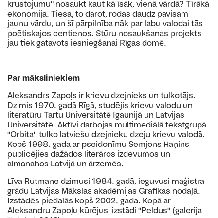
krustojumu" nosaukt kaut kā īsāk, vienā vārdā? Tīrākā
ekonomija. Tiesa, to darot, rodas daudz pavisam
jaunu vārdu, un šī pārpilnība nāk par labu valodai tās
poētiskajos centienos. Stūru nosaukšanas projekts
jau tiek gatavots iesniegšanai Rīgas domē.
Par māksliniekiem
Aleksandrs Zapoļs ir krievu dzejnieks un tulkotājs.
Dzimis 1970. gadā Rīgā, studējis krievu valodu un
literatūru Tartu Universitātē Igaunijā un Latvijas
Universitātē. Aktīvi darbojas multimediālā tekstgrupā
"Orbita", tulko latviešu dzejnieku dzeju krievu valodā.
Kopš 1998. gada ar pseidonīmu Semjons Haņins
publicējies dažādos literāros izdevumos un
almanahos Latvijā un ārzemēs.
Līva Rutmane dzimusi 1984. gadā, ieguvusi maģistra
grādu Latvijas Mākslas akadēmijas Grafikas nodaļā.
Izstādēs piedalās kopš 2002. gada. Kopā ar
Aleksandru Zapoļu kūrējusi izstādi "Peldus" (galerija