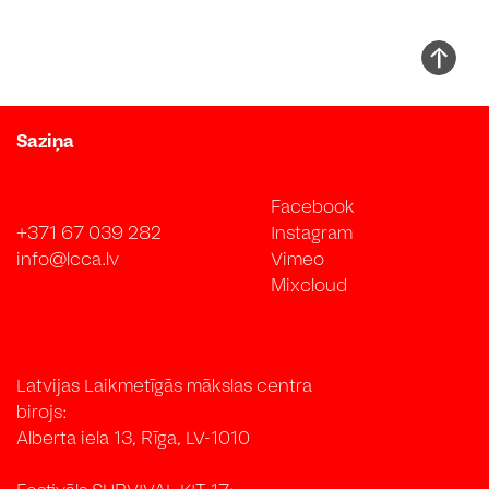
Saziņa
Facebook
+371 67 039 282
Instagram
info@lcca.lv
Vimeo
Mixcloud
Latvijas Laikmetīgās mākslas centra
birojs:
Alberta iela 13, Rīga, LV-1010