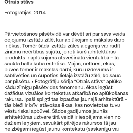
Otrais stāvs
Fotogrāfijas, 2014
Pārvietošanos pilsētvidē var dēvēt arī par sava veida
ceļojumu izstāžu zālē, kur aplūkojamie mākslas darbi
ir ēkas. Tomēr šāda izstāžu zāles alegorija var radīt
zināmu neērtības sajūtu, jo reti kurš arhitektūras
produkts ir aplūkojams atsvešinātā vientulībā – tā
sauktā baltā kuba estētikā. Mājas, celtnes, ēkas,
būves tomēr ir mākslas darbi, kuru uzdevums ir
sablīvēties un čupoties lielajā izstāžu zālē, ko sauc
par pilsētu. • Fotogrāfiju sērija "Otrais stāvs" aplūko
kādu zīmīgu pilsētvides fenomenu: ēkas iegūst
dažādus vizuālos kontekstus atkarībā no aplūkošanas
rakursa. Īpaši spilgti tas izpaužas jaunajā arhitektūrā –
tās bieži ir brīvi stāvošas ēkas, kas novietotas tuvu
vēsturiskai apbūvei. Šādos gadījumos jaunās
arhitektūras uztvere tīrā veidā ir iespējama vien no
dažiem leņķiem, savukārt pārējos rakursos tā jau
neizbēgami iegūst jaunu kontekstu (saskanīgu vai