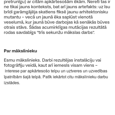
pretrunīgu) ar citām apkārtesošām ēkām. Nereti tas ir
ne tikai jauns konteksts, bat arī jauns artefakts: uz īsu
brīdi garāmgājēja skatiens fiksē jaunu arhitektonisku
mutantu – vecā un jaunā ēka saplūst vienotā
veselumā, kur jaunā būve darbojas kā senākās būves
otrais stāvs. Šādas acumirklīgas mutācijas rezultātā
rodas savdabīgs "trīs sekunžu mākslas darbs".
Par mākslinieku
Esmu mākslinieks. Darbi rezultējas instalāciju vai
fotogrāfiju veidā, kaut arī iemesls visam viens –
interese par apkārtesošo telpu un uztveres un uzvedības
īpatnībām šajā telpā. Patīk iekārtot citu mākslinieku darbu
izstādes.