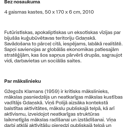
Bez nosaukuma
4 gaismas kastes, 50 x 170 x 6 cm, 2010
Futūristiskas, apokaliptiskas un eksotiskas vīzijas par
bijušās kuģubūvētavas teritoriju Gdaņskā.
Savādošana to pārceļ citā, iespējams, labākā realitātē.
Sapņi savienojas ar globālās ekonomikas patiesajām
stratēģijām, kas šos sapņus pārvērš drupās, sagraujot
vidi, darbavietas un sociālās saites.
Par mākslinieku
Gžegožs Klamans (1959) ir kritisks mākslinieks,
mākslas pasniedzējs un neatkarīgas mākslas kustības
vadītājs Gdaņskā. Viņš Polijā aizsāka kontekstā
balstītas aktivitātes, mākslu publiskajā telpā, kā arī
aktīvismu, izveidojot neatkarīgas struktūras
laikmetīgās mākslas radīšanai un izstādīšanai. Viņa
darbi atklāj aktivitāšu pieredzi publiskajā telpā un