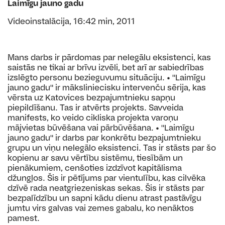
Laimīgu jauno gadu
Videoinstalācija, 16:42 min, 2011
Mans darbs ir pārdomas par nelegālu eksistenci, kas
saistās ne tikai ar brīvu izvēli, bet arī ar sabiedrības
izslēgto personu bezieguvumu situāciju. • "Laimīgu
jauno gadu" ir māksliniecisku intervenču sērija, kas
vērsta uz Katovices bezpajumtnieku sapņu
piepildīšanu. Tas ir atvērts projekts. Savveida
manifests, ko veido cikliska projekta varoņu
mājvietas būvēšana vai pārbūvēšana. • "Laimīgu
jauno gadu" ir darbs par konkrētu bezpajumtnieku
grupu un viņu nelegālo eksistenci. Tas ir stāsts par šo
kopienu ar savu vērtību sistēmu, tiesībām un
pienākumiem, cenšoties izdzīvot kapitālisma
džungļos. Šis ir pētījums par vientulību, kas cilvēka
dzīvē rada neatgriezeniskas sekas. Šis ir stāsts par
bezpalīdzību un sapni kādu dienu atrast pastāvīgu
jumtu virs galvas vai zemes gabalu, ko nenāktos
pamest.