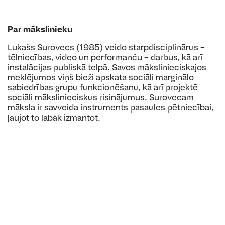
Par mākslinieku
Lukašs Surovecs (1985) veido starpdisciplinārus –
tēlniecības, video un performanču – darbus, kā arī
instalācijas publiskā telpā. Savos mākslinieciskajos
meklējumos viņš bieži apskata sociāli marginālo
sabiedrības grupu funkcionēšanu, kā arī projektē
sociāli mākslinieciskus risinājumus. Surovecam
māksla ir savveida instruments pasaules pētniecībai,
ļaujot to labāk izmantot.