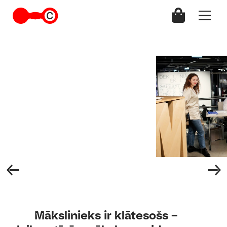
Atvēršanas konference. No kreisās: Terēze Šulca, Kri
Žeikare, Lība Bērziņa. Foto: Kristīne Ma
Mākslinieks ir klātesošs –