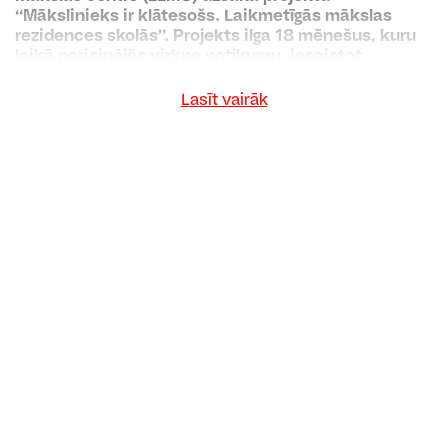
“Mākslinieks ir klātesošs. Laikmetīgās mākslas
rezidences skolās”.
Projekts ilga 18 mēnešus, kuru
laikā norisinājās virkne notikumu, iesaistot
skolēnus un skolotājus no visas Latvijas.
Lasīt vairāk
Projekta ietvaros īstenotas sešas laikmetīgās
mākslas rezidences skolās, kas iekļāva septiņus
dažādu mākslu veidus: fotogrāfiju, deju, tēlniecību,
skaņu, performanci un vizuālo mākslu. Ar skolēnu
iesaisti tapuši seši mākslas darbi un izstāde
starptautiskajā laikmetīgās mākslas festivālā
festivālā “SURVIVAL KIT 14”, kā arī izstrādāts
unikāls metodiskais materiāls Latvijas skolotājiem
“Kā iekļaut laikmetīgo mākslu savās stundās”.
Projekta komandā darbojās gan vietējie, gan Norvēģu
mākslinieki un eksperti, kopā radot unikālas kultūras
norises. Kopumā projektā tika iesaistīti vairāk nekā
1000 skolēni un skolotāji no visas Latvijas. Gan
skolēni, gan skolotāji norādīja, ka šāda veida mākslas
projekti ir ļoti nepieciešami ikvienā Latvijas skolā, lai
laikmetīgo mākslu iepazītu tuvāk caur praktisku
darbošanos un iesaisti.