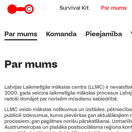
Survival Kit
Par mums
Par mums
Komanda
Pieejamība
Par mums
Latvijas Laikmetīgās mākslas centrs (LLMC) ir nevalstis
2000. gada veicina laikmetīgās mākslas procesus Latvijā 
radoši domājot par norisēm mūsdienu sabiedrībā.
LLMC veido mākslas notikumus un izstādes, pētniecības 
publicē izdevumus, kuros pievēršas gan aktuālākajiem 
procesiem, gan pagātnes norišu pārskatīšanai. Uzmanības 
Austrumeiropas un plašāka postsociālisma reģiona kontek