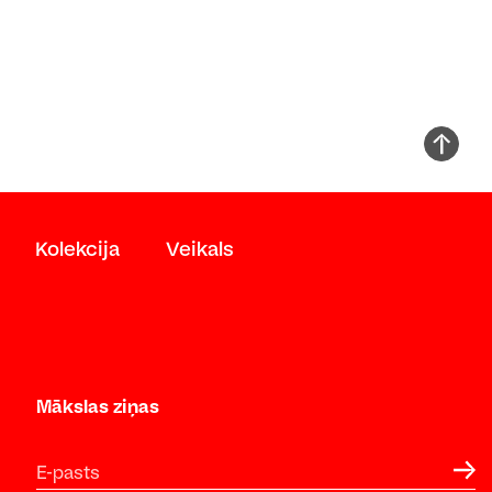
Kolekcija
Veikals
Mākslas ziņas