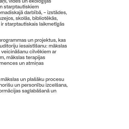
āņi, vides un ekoloģijas
un starptautiskiem
omadiskajā darbībā, – izstādes,
zejos, skolās, bibliotēkās,
r starptautiskais laikmetīgās
s programmas un projektus, kas
uditoriju iesaistīšanu: mākslas
veicināšanu cilvēkiem ar
m, mākslas terapijas
demences un atmiņas
s mākslas un plašāku procesu
norišu un personību izcelšana,
formācijas saglabāšanā un