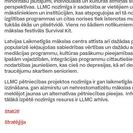
minoritāšu jautājumi, individuālās un kultūras atmiņas sl
perspektīvas. LLMC nozīmīga ir sadarbība ar vietējiem 
māksliniekiem un institūcijām, kas atspoguļojas arī tā n
izglītības programmas un citas norises tiek īstenotas mu
tukšās ēkās un pilsētvidē. Viens no šādiem notikumiem i
mākslas festivāls Survival Kit.
Latvijas Laikmetīgās mākslas centrs attīsta arī dažāda
popularizē iekļaujošas sabiedrības vērtības un dažādu a
mediācijas programmu, kultūras pasākumu pieejamības 
īpašām vajadzībām, integrācijas programmu cittautiešie
nodarbības jauniešiem, kas cieš no depresijas, kā arī 
traucējumu skartiem senioriem.
LLMC pētniecības projektos nozīmīga ir gan laikmetīgā
izzināšana, gan aizmirstu un nehrestomatizētu mākslas 
meklējot jaunas un alternatīvas pētniecības pieejas. In
tālākā izpētē nozīmīgs resurss ir LLMC arhīvs.
Statūti
Stratēģija