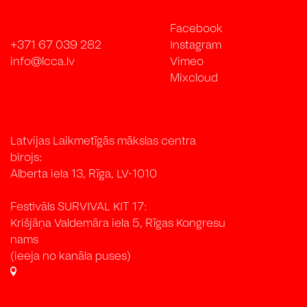
Informācija uzņemšanas gadījumā tiks sniegta
Facebook
individuāli e-pasta formā līdz 15. martam.
+371 67 039 282
Instagram
Jautājumu gadījumā par pietiekšanos, lūgums
info@lcca.lv
Vimeo
sazināties ar Andru Silapēteri, rakstot uz e-pastu:
Mixcloud
silapetere@lcca.lv
Mākslas kritikas trešo sezonu organizē Latvijas
Laikmetīgās mākslas centrs sadarbībā ar Rotko
muzeju Daugavpilī, pateicoties Valsts Kultūrkapitāla
Latvijas Laikmetīgās mākslas centra
fonda atbalstam. Projekta autores ir mākslas
birojs:
zinātnieces un kritiķes Santa Hirša un Andra
Alberta iela 13, Rīga, LV-1010
Silapētere.
Festivāls SURVIVAL KIT 17:
Krišjāņa Valdemāra iela 5, Rīgas Kongresu
nams
(ieeja no kanāla puses)