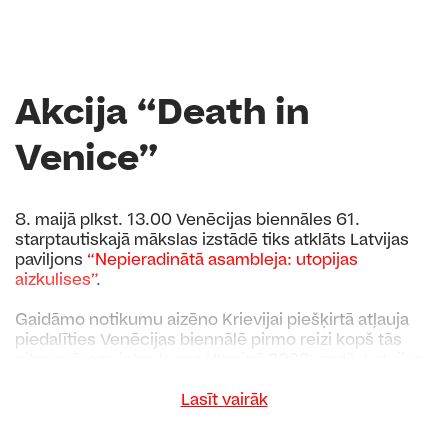
Akcija “Death in
Venice”
8. maijā plkst. 13.00 Venēcijas biennāles 61.
starptautiskajā mākslas izstādē tiks atklāts Latvijas
paviljons
“Nepieradinātā asambleja: utopijas
aizkulises”
.
Gaidāmo notikumu aizēno Krievijai piešķirtā atļauja
piedalīties Venēcijas biennālē pirmo reizi kopš tās
pilna mēroga iebrukuma Ukrainā 2022. gadā. Latvijas
paviljona organizatori un komanda aktīvi iestājas pret
agresorvalsts Krievijas dalību Venēcijas biennālē un
Lasīt vairāk
tās klātbūtni starptautiskajā mākslas vidē, kas
normalizē tās rīcību laikā, kad tiek mērķtiecīgi