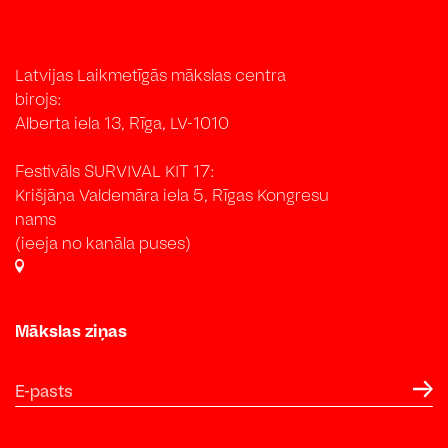
Facebook: @Latvian Centre for Contemporary Art un
@Latvijas paviljons
Instagram: @lcca.lv, @untamedassembly
Latvijas Laikmetīgās mākslas centra
birojs:
Alberta iela 13, Rīga, LV-1010
Festivāls SURVIVAL KIT 17:
Krišjāņa Valdemāra iela 5, Rīgas Kongresu
nams
(ieeja no kanāla puses)
Mākslas ziņas