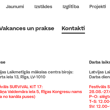
Jaunumi
Izstādes
Izglītība
Projekti
Vakances un prakse
Kontakti
ese
Darba laik
ijas Laikmetīgās mākslas centra birojs:
Latvijas L
rta iela 13, Rīga, LV-1010
Darba dien
ivāls SURVIVAL KIT 17:
Festivāls 
jāņa Valdemāra iela 5, Rīgas Kongresu nams
28.08.-27
ja no kanāla puses)
P–O: slēgt
T–S: 12.0
SV: 12.00