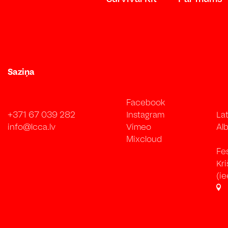
Saziņa
Facebook
+371 67 039 282
Instagram
Lat
info@lcca.lv
Vimeo
Alb
Mixcloud
Fe
Kr
(ie