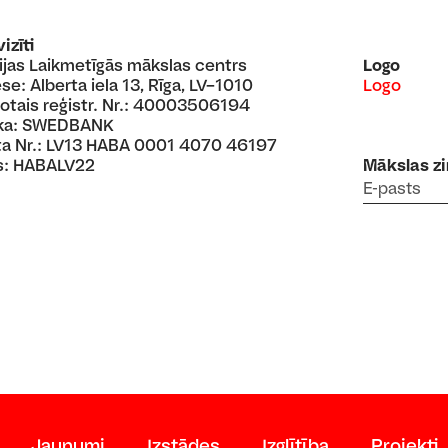
izīti
ijas Laikmetīgās mākslas centrs
Logo
se: Alberta iela 13, Rīga, LV–1010
Logo
otais reģistr. Nr.: 40003506194
ka: SWEDBANK
a Nr.: LV13 HABA 0001 4070 46197
s: HABALV22
Mākslas z
Jaunumi
Izstādes
Izglītība
Projekti