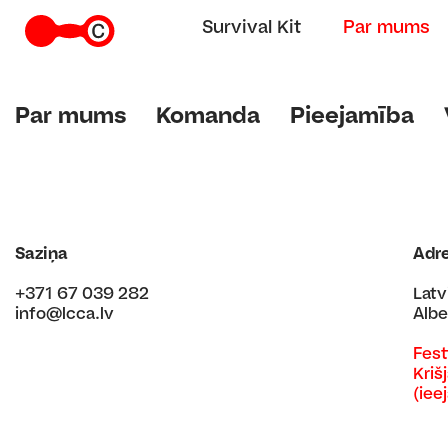
Survival Kit
Par mums
Par mums
Komanda
Pieejamība
Saziņa
Adr
+371 67 039 282
Latv
info@lcca.lv
Albe
Fest
Kriš
(iee