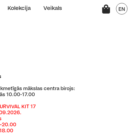
Kolekcija
Veikals
EN
s
aikmetīgās mākslas centra birojs:
ās 10.00-17.00
SURVIVAL KIT 17
.09.2026.
s
0–20.00
–18.00