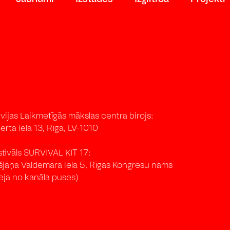
vijas Laikmetīgās mākslas centra birojs:
erta iela 13, Rīga, LV-1010
stivāls SURVIVAL KIT 17:
išjāņa Valdemāra iela 5, Rīgas Kongresu nams
eja no kanāla puses)