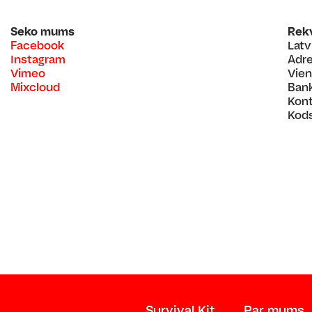
Seko mums
Rekv
Facebook
Latv
Instagram
Adre
Vimeo
Vien
Mixcloud
Ban
Kont
Kod
Survival Kit
Par mums