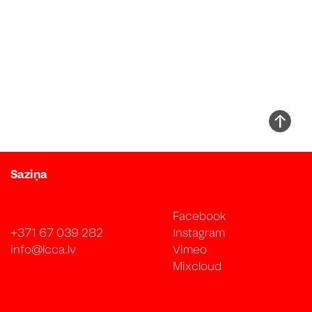
Saziņa
Facebook
+371 67 039 282
Instagram
info@lcca.lv
Vimeo
Mixcloud