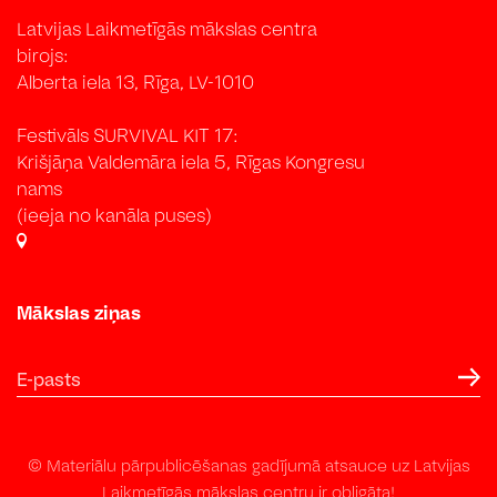
Latvijas Laikmetīgās mākslas centra
birojs:
Alberta iela 13, Rīga, LV-1010
Festivāls SURVIVAL KIT 17:
Krišjāņa Valdemāra iela 5, Rīgas Kongresu
nams
(ieeja no kanāla puses)
Mākslas ziņas
© Materiālu pārpublicēšanas gadījumā atsauce uz Latvijas
Laikmetīgās mākslas centru ir obligāta!