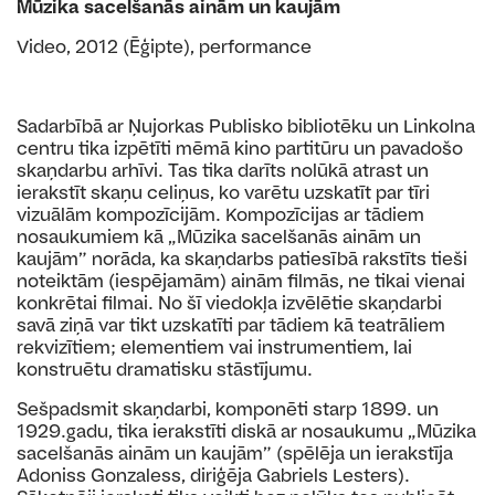
Mūzika sacelšanās ainām un kaujām
Video, 2012 (Ēģipte), performance
Sadarbībā ar Ņujorkas Publisko bibliotēku un Linkolna
centru tika izpētīti mēmā kino partitūru un pavadošo
skaņdarbu arhīvi. Tas tika darīts nolūkā atrast un
ierakstīt skaņu celiņus, ko varētu uzskatīt par tīri
vizuālām kompozīcijām. Kompozīcijas ar tādiem
nosaukumiem kā „Mūzika sacelšanās ainām un
kaujām” norāda, ka skaņdarbs patiesībā rakstīts tieši
noteiktām (iespējamām) ainām filmās, ne tikai vienai
konkrētai filmai. No šī viedokļa izvēlētie skaņdarbi
savā ziņā var tikt uzskatīti par tādiem kā teatrāliem
rekvizītiem; elementiem vai instrumentiem, lai
konstruētu dramatisku stāstījumu.
Sešpadsmit skaņdarbi, komponēti starp 1899. un
1929.gadu, tika ierakstīti diskā ar nosaukumu „Mūzika
sacelšanās ainām un kaujām” (spēlēja un ierakstīja
Adoniss Gonzaless, diriģēja Gabriels Lesters).