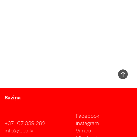
Saziņa
Facebook
+371 67 039 282
Instagram
info@lcca.lv
Vimeo