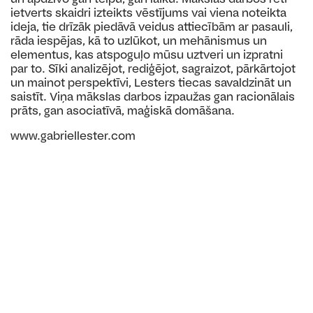
ietverts skaidri izteikts vēstījums vai viena noteikta
ideja, tie drīzāk piedāvā veidus attiecībām ar pasauli,
rāda iespējas, kā to uzlūkot, un mehānismus un
elementus, kas atspoguļo mūsu uztveri un izpratni
par to. Sīki analizējot, rediģējot, sagraizot, pārkārtojot
un mainot perspektīvi, Lesters tiecas savaldzināt un
saistīt. Viņa mākslas darbos izpaužas gan racionālais
prāts, gan asociatīvā, maģiskā domāšana.
www.gabriellester.com