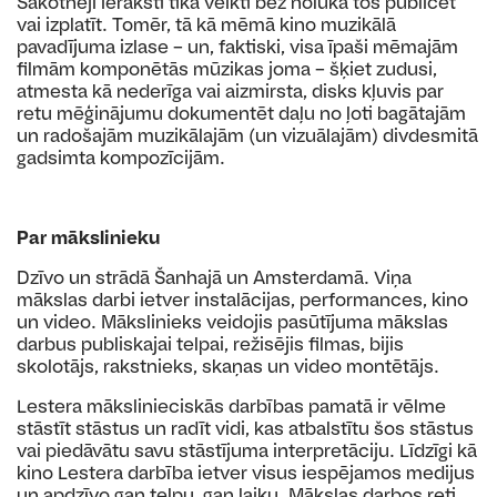
Sākotnēji ieraksti tika veikti bez nolūka tos publicēt
vai izplatīt. Tomēr, tā kā mēmā kino muzikālā
pavadījuma izlase – un, faktiski, visa īpaši mēmajām
filmām komponētās mūzikas joma – šķiet zudusi,
atmesta kā nederīga vai aizmirsta, disks kļuvis par
retu mēģinājumu dokumentēt daļu no ļoti bagātajām
un radošajām muzikālajām (un vizuālajām) divdesmitā
gadsimta kompozīcijām.
Par mākslinieku
Dzīvo un strādā Šanhajā un Amsterdamā. Viņa
mākslas darbi ietver instalācijas, performances, kino
un video. Mākslinieks veidojis pasūtījuma mākslas
darbus publiskajai telpai, režisējis filmas, bijis
skolotājs, rakstnieks, skaņas un video montētājs.
Lestera mākslinieciskās darbības pamatā ir vēlme
stāstīt stāstus un radīt vidi, kas atbalstītu šos stāstus
vai piedāvātu savu stāstījuma interpretāciju. Līdzīgi kā
kino Lestera darbība ietver visus iespējamos medijus
un apdzīvo gan telpu, gan laiku. Mākslas darbos reti