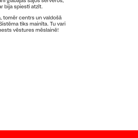
ni glabājas šajos serveros,
bija spiesti atzīt.
ja, tomēr centrs un valdošā
istēma tiks mainīta. Tu vari
zmests vēstures mēslainē!