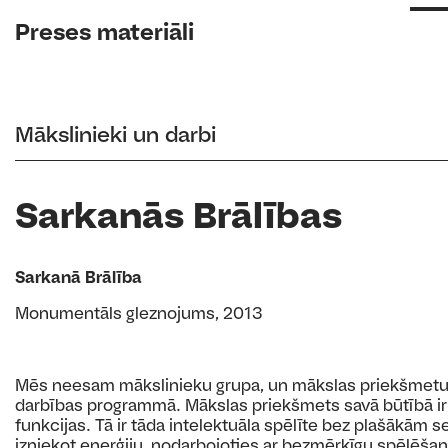
Preses materiāli
Mākslinieki un darbi
Sarkanās Brālības
Sarkanā Brālība
Monumentāls gleznojums, 2013
Mēs neesam mākslinieku grupa, un mākslas priekšmetu 
darbības programmā. Mākslas priekšmets savā būtībā ir
funkcijas. Tā ir tāda intelektuāla spēlīte bez plašākām
izniekot enerģiju, nodarbojoties ar bezmērķīgu spēlēša