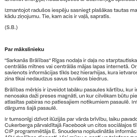
Izmantojot radušos iespēju sasniegt plašākas tautas ma
kādu ziņojumu. Tie, kam acis ir vaļā, sapratīs.
(S.B.)
Par mākslinieku
"Sarkanās Brālības" Rīgas nodaļa ir daļa no starptautisk
centrālās mītnes vai centrālās mājas lapas internetā. Org
savienots informācijas tīkls bez hierarhijas, kura ietvar
zina tikai nedaudzus savus tuvākos biedrus.
Brālības mērķis ir izveidot labāku pasaules kārtību, kur
nenosaka daži preses magnāti, un kur cilvēkam būtu pie
atlasītas pabiras no patiesajiem notikumiem pasaulē. Info
dārgums šajā pasaulē.
Ir tumsonīgi dzīvot ilūzijās par vārda brīvību, laiku pava
Cukerberga pārvaldītajā
Facebook
un citos sociālajos t
CIP programmētāja E. Snoudena nopludinātās informācija