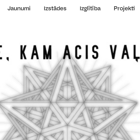
Jaunumi
Izstādes
Izglītība
Projekti