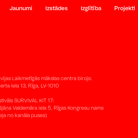
Jaunumi
Izstādes
Izglītība
Projekti
vijas Laikmetīgās mākslas centra birojs:
erta iela 13, Rīga, LV-1010
stivāls SURVIVAL KIT 17:
išjāņa Valdemāra iela 5, Rīgas Kongresu nams
eja no kanāla puses)