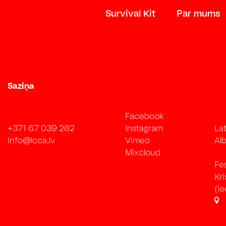
Survival Kit
Par mums
Saziņa
Facebook
+371 67 039 282
Instagram
Lat
info@lcca.lv
Vimeo
Alb
Mixcloud
Fe
Kr
(ie