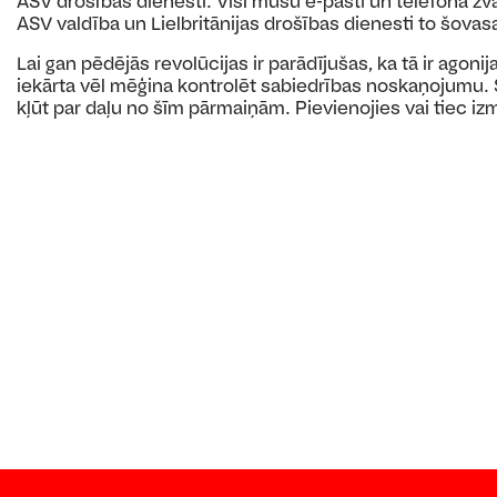
ASV drošības dienesti. Visi mūsu e-pasti un telefona zva
ASV valdība un Lielbritānijas drošības dienesti to šovasar 
Lai gan pēdējās revolūcijas ir parādījušas, ka tā ir agoni
iekārta vēl mēģina kontrolēt sabiedrības noskaņojumu. S
kļūt par daļu no šīm pārmaiņām. Pievienojies vai tiec i