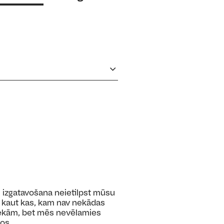
izgatavošana neietilpst mūsu
 kaut kas, kam nav nekādas
 sekām, bet mēs nevēlamies
nos.