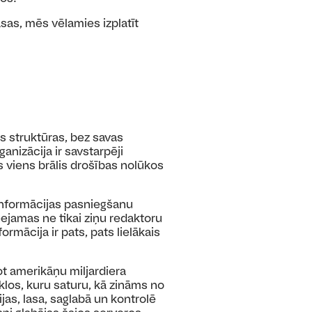
sas, mēs vēlamies izplatīt
as struktūras, bez savas
anizācija ir savstarpēji
os viens brālis drošības nolūkos
 informācijas pasniegšanu
ejamas ne tikai ziņu redaktoru
rmācija ir pats, pats lielākais
dot amerikāņu miljardiera
īklos, kuru saturu, kā zināms no
s, lasa, saglabā un kontrolē