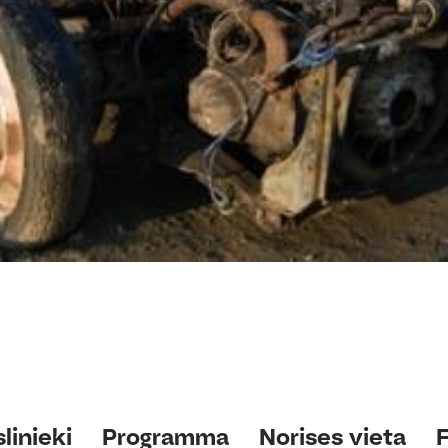
linieki
Programma
Norises vieta
F