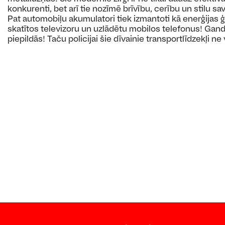
konkurenti, bet arī tie nozīmē brīvību, cerību un stilu sa
Pat automobiļu akumulatori tiek izmantoti kā enerģijas ģ
skatītos televizoru un uzlādētu mobilos telefonus! Gandr
piepildās! Taču policijai šie dīvainie transportlīdzekļi ne