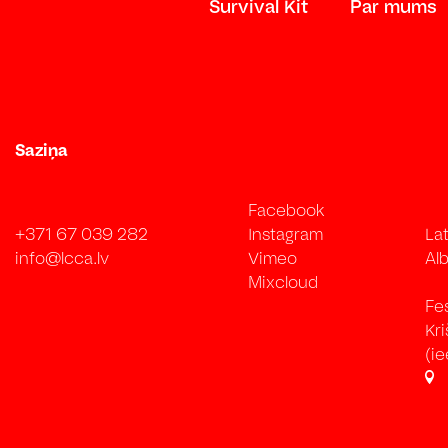
Survival Kit
Par mums
Saziņa
Facebook
+371 67 039 282
Instagram
Lat
info@lcca.lv
Vimeo
Alb
Mixcloud
Fe
Kr
(ie