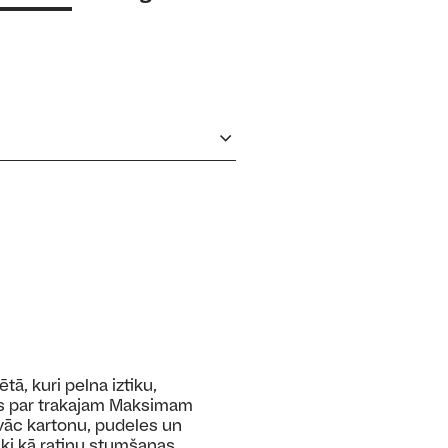
ā, kuri pelna iztiku,
us par trakajam Maksimam
 vāc kartonu, pudeles un
vāki kā ratiņu stumšanas