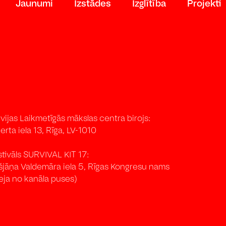
Jaunumi
Izstādes
Izglītība
Projekti
vijas Laikmetīgās mākslas centra birojs:
erta iela 13, Rīga, LV-1010
stivāls SURVIVAL KIT 17:
išjāņa Valdemāra iela 5, Rīgas Kongresu nams
eja no kanāla puses)