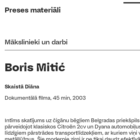
Preses materiāli
Mākslinieki un darbi
Boris Mitić
Skaistā Diāna
Dokumentālā filma, 45 min, 2003
Intīms skatījums uz čigānu bēgļiem Belgradas priekšpilsēt
pārveidojot klasiskos Citroën 2cv un Dyana automobiļ
līdzīgiem pārstrādes transportlīdzekļiem, ar kuriem viņi
metāllūžņus. Šie modernie zirgi ir ne tikai daudz efektī