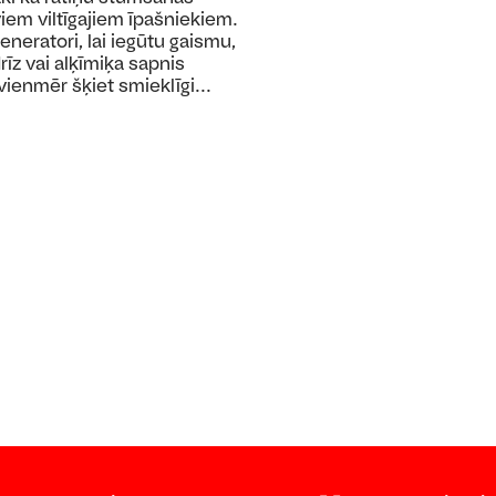
viem viltīgajiem īpašniekiem.
eneratori, lai iegūtu gaismu,
īz vai alķīmiķa sapnis
 vienmēr šķiet smieklīgi...