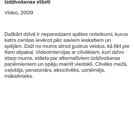
Izdzīvošanas stāsti
Video, 2009
Dažkārt dzīvē ir neparedzami spēles noteikumi, kurus
katrs cenšas ievērot pēc saviem ieskatiem un
spējām. Daži no mums atrod gudrus veidus, kā tikt pie
tiem atpakaļ. Videointervijas ar cilvēkiem, kuri dzīvo
starp mums, stāsta par alternatīviem izdzīvošanas
paņēmieniem un spēju mainīt viedokli. Cilvēks mežā,
ceļotājs, pensionārs, ekocilvēks, uzņēmējs,
mākslinieks.