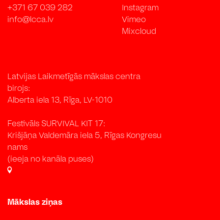
+371 67 039 282
Instagram
info@lcca.lv
Vimeo
Mixcloud
Latvijas Laikmetīgās mākslas centra
birojs:
Alberta iela 13, Rīga, LV-1010
Festivāls SURVIVAL KIT 17:
Krišjāņa Valdemāra iela 5, Rīgas Kongresu
nams
(ieeja no kanāla puses)
Mākslas ziņas