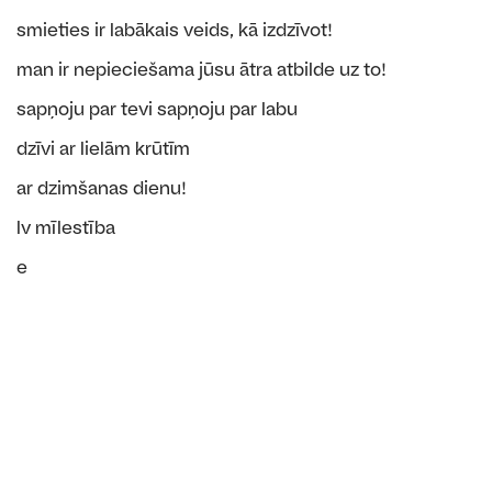
smieties ir labākais veids, kā izdzīvot!
man ir nepieciešama jūsu ātra atbilde uz to!
sapņoju par tevi sapņoju par labu
dzīvi ar lielām krūtīm
ar dzimšanas dienu!
lv mīlestība
e