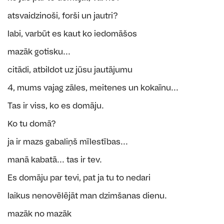
atsvaidzinoši, forši un jautri?
labi, varbūt es kaut ko iedomāšos
mazāk gotisku...
citādi, atbildot uz jūsu jautājumu
4, mums vajag zāles, meitenes un kokaīnu...
Tas ir viss, ko es domāju.
Ko tu domā?
ja ir mazs gabaliņš mīlestības...
manā kabatā... tas ir tev.
Es domāju par tevi, pat ja tu to nedari
laikus nenovēlējāt man dzimšanas dienu.
mazāk no mazāk