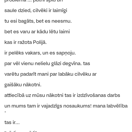
saule dzied, cilvēki ir laimīgi
tu esi bagāts, bet es neesmu.
bet es varu ar kādu lētu laimi
kas ir ražota Polijā.
ir pelēks vakars, un es sapņoju.
par vēl vienu nelielu glāzi degvīna. tas
varētu padarīt mani par labāku cilvēku ar
gaišāku nākotni.
attiecībā uz mūsu nākotni tas ir izdzīvošanas darbs
un mums tam ir vajadzīgs nosaukums! mana labvēlība
-
tas ir...