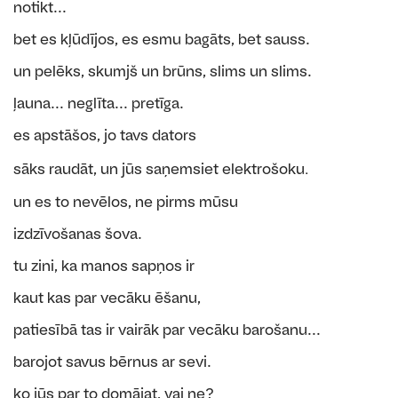
notikt...
bet es kļūdījos, es esmu bagāts, bet sauss.
un pelēks, skumjš un brūns, slims un slims.
ļauna... neglīta... pretīga.
es apstāšos, jo tavs dators
.
sāks raudāt, un jūs saņemsiet elektrošoku
un es to nevēlos, ne pirms mūsu
izdzīvošanas šova.
tu zini, ka manos sapņos ir
kaut kas par vecāku ēšanu,
patiesībā tas ir vairāk par vecāku barošanu...
barojot savus bērnus ar sevi.
ko jūs par to domājat, vai ne?