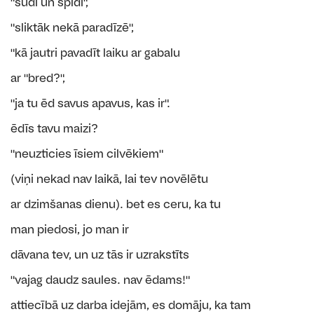
"sūdi un spīdi",
"sliktāk nekā paradīzē",
"kā jautri pavadīt laiku ar gabalu
ar "bred?",
"ja tu ēd savus apavus, kas ir".
ēdīs tavu maizi?
"neuzticies īsiem cilvēkiem"
(viņi nekad nav laikā, lai tev novēlētu
ar dzimšanas dienu). bet es ceru, ka tu
man piedosi, jo man ir
dāvana tev, un uz tās ir uzrakstīts
"vajag daudz saules. nav ēdams!"
attiecībā uz darba idejām, es domāju, ka tam