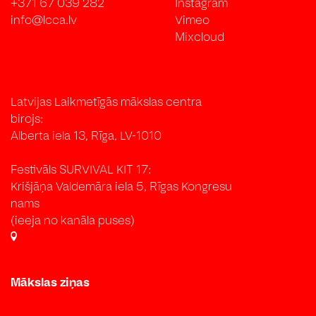
+371 67 039 282
Instagram
info@lcca.lv
Vimeo
Mixcloud
Latvijas Laikmetīgās mākslas centra
birojs:
Alberta iela 13, Rīga, LV-1010
Festivāls SURVIVAL KIT 17:
Krišjāņa Valdemāra iela 5, Rīgas Kongresu
nams
(ieeja no kanāla puses)
Mākslas ziņas