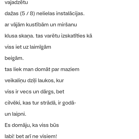
vajadzētu
dažas (5 / 8) nelielas instalācijas.
ar vājām kustībām un miršanu
klusa skaņa. tas varētu izskatīties kā
viss iet uz laimīgām
beigām.
tas liek man domāt par maziem
veikaliņu dziļi laukos, kur
viss ir vecs un dārgs, bet
cilvēki, kas tur strādā, ir godā-
un laipni.
Es domāju, ka viss būs
labi! bet arī ne visiem!