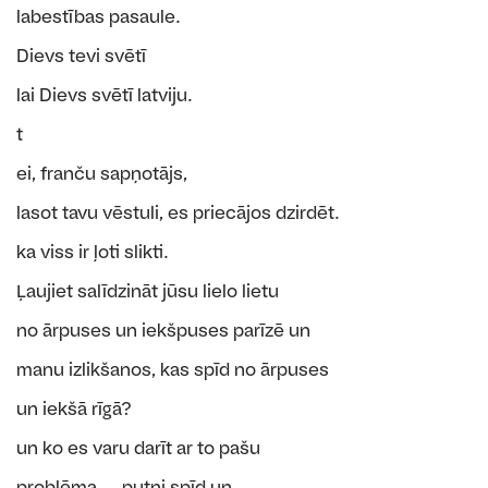
labestības pasaule.
Dievs tevi svētī
lai Dievs svētī latviju.
t
ei, franču sapņotājs,
lasot tavu vēstuli, es priecājos dzirdēt.
ka viss ir ļoti slikti.
Ļaujiet salīdzināt jūsu lielo lietu
no ārpuses un iekšpuses parīzē un
manu izlikšanos, kas spīd no ārpuses
un iekšā rīgā?
un ko es varu darīt ar to pašu
problēma ... putni spīd un