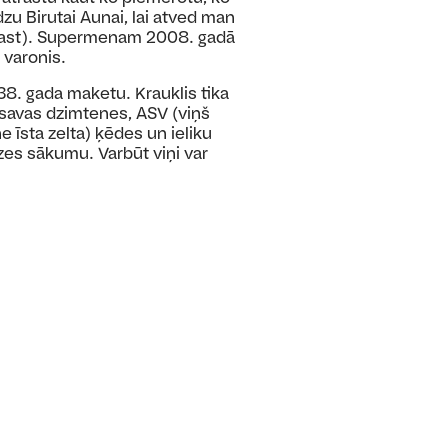
zu Birutai Aunai, lai atved man
trast). Supermenam 2008. gadā
 varonis.
38. gada maketu. Krauklis tika
 savas dzimtenes, ASV (viņš
e īsta zelta) ķēdes un ieliku
īzes sākumu. Varbūt viņi var