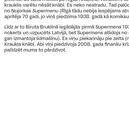
krauklis varētu nēsāt knābī. Es neko neatradu. Tad palūd
no Ņujorkas
Supermenu
(Rīgā tādu nebija iespējams a
apritēja 70 gadi, jo viņš piedzima 1938. gadā kā komiksu
Līdz ar to Biruta Bruklinā iegādājās pirmā
Supermena
19
noķerts un uzpucēts Latvijā, bet Supermens atlidoja no
gan izmantoja lidmašīnu). Es viņu piekarināju pie zelta (n
Kraukļa knābī. Abi viņi piedzīvoja 2008. gada finanšu kr
palīdzēt mums to pārdzīvot.