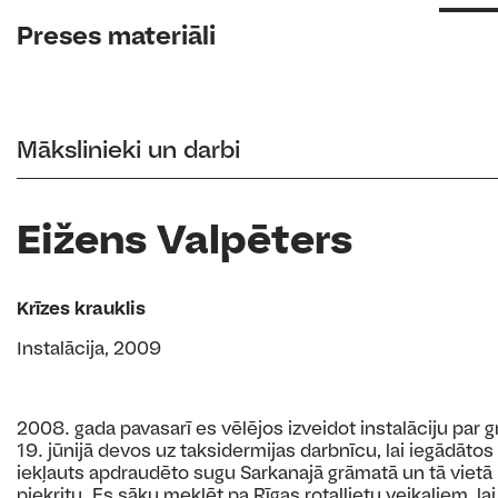
Preses materiāli
Mākslinieki un darbi
Eižens Valpēters
Krīzes krauklis
Instalācija, 2009
2008. gada pavasarī es vēlējos izveidot instalāciju par g
19. jūnijā devos uz taksidermijas darbnīcu, lai iegādātos ē
iekļauts apdraudēto sugu Sarkanajā grāmatā un tā vietā 
piekritu. Es sāku meklēt pa Rīgas rotaļlietu veikaliem, la