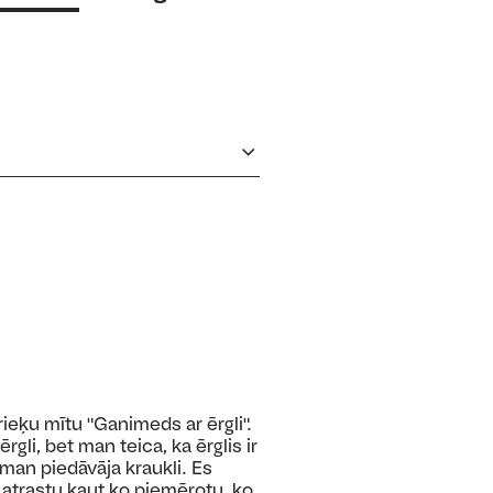
rieķu mītu "Ganimeds ar ērgli".
rgli, bet man teica, ka ērglis ir
man piedāvāja kraukli. Es
i atrastu kaut ko piemērotu, ko