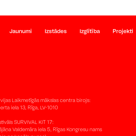
Jaunumi
Izstādes
Izglītība
Projekti
vijas Laikmetīgās mākslas centra birojs:
erta iela 13, Rīga, LV-1010
stivāls SURVIVAL KIT 17:
išjāņa Valdemāra iela 5, Rīgas Kongresu nams