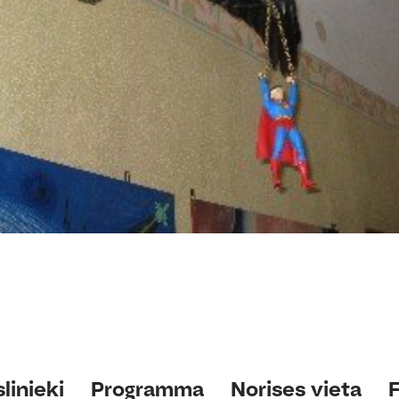
linieki
Programma
Norises vieta
F