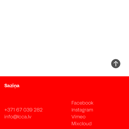
Saziņa
Facebook
+371 67 039 282
Instagram
info@lcca.lv
Vimeo
Mixcloud