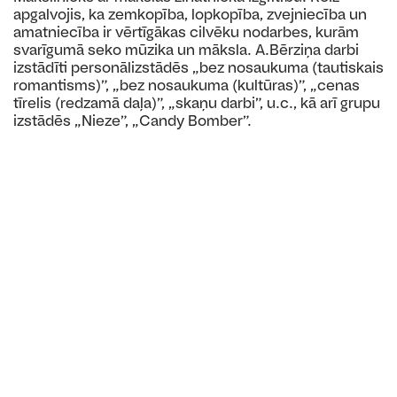
apgalvojis, ka zemkopība, lopkopība, zvejniecība un
amatniecība ir vērtīgākas cilvēku nodarbes, kurām
svarīgumā seko mūzika un māksla. A.Bērziņa darbi
izstādīti personālizstādēs „bez nosaukuma (tautiskais
romantisms)”, „bez nosaukuma (kultūras)”, „cenas
tīrelis (redzamā daļa)”, „skaņu darbi”, u.c., kā arī grupu
izstādēs „Nieze”, „Candy Bomber”.