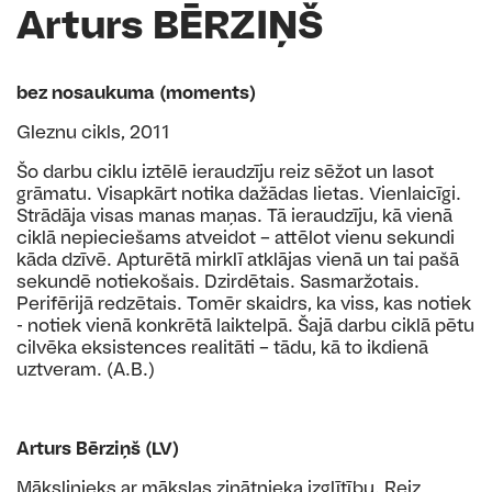
Arturs BĒRZIŅŠ
bez nosaukuma (moments)
Gleznu cikls, 2011
Šo darbu ciklu iztēlē ieraudzīju reiz sēžot un lasot
grāmatu. Visapkārt notika dažādas lietas. Vienlaicīgi.
Strādāja visas manas maņas. Tā ieraudzīju, kā vienā
ciklā nepieciešams atveidot – attēlot vienu sekundi
kāda dzīvē. Apturētā mirklī atklājas vienā un tai pašā
sekundē notiekošais. Dzirdētais. Sasmaržotais.
Perifērijā redzētais. Tomēr skaidrs, ka viss, kas notiek
- notiek vienā konkrētā laiktelpā. Šajā darbu ciklā pētu
cilvēka eksistences realitāti – tādu, kā to ikdienā
uztveram. (A.B.)
Arturs Bērziņš (LV)
Mākslinieks ar mākslas zinātnieka izglītību. Reiz