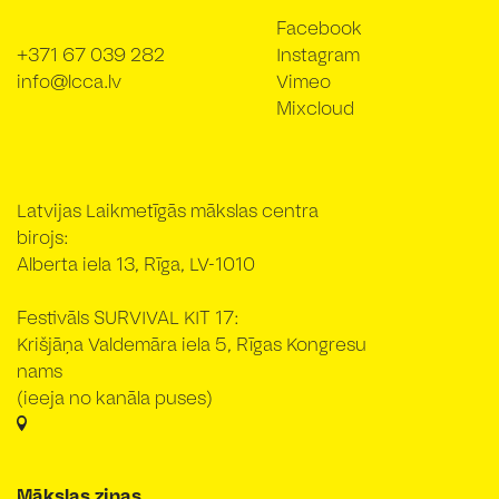
Facebook
+371 67 039 282
Instagram
info@lcca.lv
Vimeo
Mixcloud
Latvijas Laikmetīgās mākslas centra
birojs:
Alberta iela 13, Rīga, LV-1010
Festivāls SURVIVAL KIT 17:
Krišjāņa Valdemāra iela 5, Rīgas Kongresu
nams
(ieeja no kanāla puses)
Mākslas ziņas