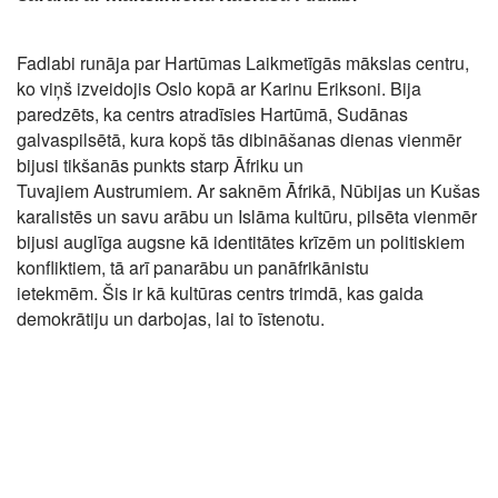
Fadlabi runāja par Hartūmas Laikmetīgās
mākslas centru,
ko viņš izveidojis Oslo kopā
ar Karinu Eriksoni. Bija
paredzēts, ka centrs
atradīsies Hartūmā, Sudānas
galvaspilsētā,
kura kopš tās dibināšanas dienas vienmēr
bi
jusi tikšanās punkts starp Āfriku un
Tuvajiem
Austrumiem. Ar saknēm Āfrikā, Nūbijas un
Kušas
karalistēs un savu arābu un Islāma kul
tūru, pilsēta vienmēr
bijusi auglīga augsne kā
identitātes krīzēm un politiskiem
konfliktiem,
tā arī panarābu un panāfrikānistu
ietekmēm.
Šis ir kā kultūras centrs trimdā, kas gaida
demo
krātiju un darbojas, lai to īstenotu.