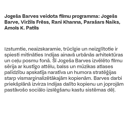
Jogeša Barves veidota filmu
programma: Jogešs
Barve, Viržils
Frēss, Rani Khanna, Parašars
Naiks,
Amols K. Patils
Izstumtie, neaizskaramie, trūcīgie un neizglī
totie ir
spiesti mitināties Indijas ainavā urbānās arhitektūras
un ceļu posmu fonā. Šī Jogeša Bar
ves izvēlēto filmu
sērija ar kustīgo attēlu, balss
un mūzikas atlases
palīdzību apskatīja naratīva
un humora stratēģijas
starp vismarginalizētāka
jām kopienām. Barves darbi
priekšplānā izvirza
Indijas dalīto kopienu un joprojām
pastāvošo
sociālo izslēgšanu kastu sistēmas dēļ.