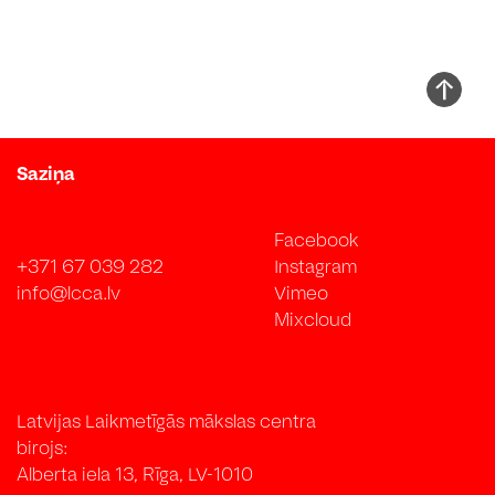
Saziņa
Facebook
+371 67 039 282
Instagram
info@lcca.lv
Vimeo
Mixcloud
Latvijas Laikmetīgās mākslas centra
birojs:
Alberta iela 13, Rīga, LV-1010