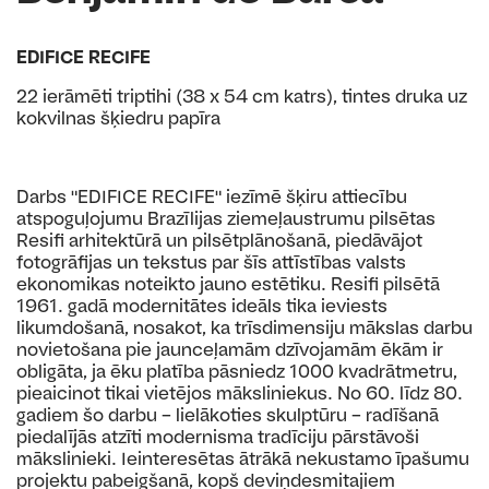
EDIFICE RECIFE
22 ierāmēti triptihi (38 x 54 cm katrs), tintes druka uz
kokvilnas šķiedru papīra
Darbs "EDIFICE RECIFE" iezīmē šķiru attiecību
atspoguļojumu Brazīlijas ziemeļaustrumu pilsētas
Resifi arhitektūrā un pilsētplānošanā, piedāvājot
fotogrāfijas un tekstus par šīs attīstības valsts
ekonomikas noteikto jauno estētiku. Resifi pilsētā
1961. gadā modernitātes ideāls tika ieviests
likumdošanā, nosakot, ka trīsdimensiju mākslas darbu
novietošana pie jaunceļamām dzīvojamām ēkām ir
obligāta, ja ēku platība pāsniedz 1000 kvadrātmetru,
pieaicinot tikai vietējos māksliniekus. No 60. līdz 80.
gadiem šo darbu – lielākoties skulptūru – radīšanā
piedalījās atzīti modernisma tradīciju pārstāvoši
mākslinieki. Ieinteresētas ātrākā nekustamo īpašumu
projektu pabeigšanā, kopš deviņdesmitajiem