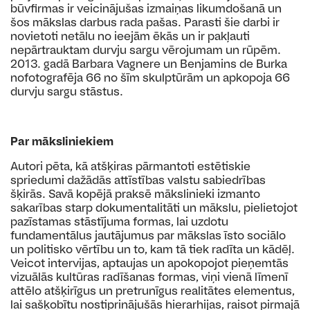
būvfirmas ir veicinājušas izmaiņas likumdošanā un
šos mākslas darbus rada pašas. Parasti šie darbi ir
novietoti netālu no ieejām ēkās un ir pakļauti
nepārtrauktam durvju sargu vērojumam un rūpēm.
2013. gadā Barbara Vagnere un Benjamins de Burka
nofotografēja 66 no šīm skulptūrām un apkopoja 66
durvju sargu stāstus.
Par māksliniekiem
Autori pēta, kā atšķiras pārmantoti estētiskie
spriedumi dažādās attīstības valstu sabiedrības
šķirās. Savā kopējā praksē mākslinieki izmanto
sakarības starp dokumentalitāti un mākslu, pielietojot
pazīstamas stāstījuma formas, lai uzdotu
fundamentālus jautājumus par mākslas īsto sociālo
un politisko vērtību un to, kam tā tiek radīta un kādēļ.
Veicot intervijas, aptaujas un apokopojot pieņemtās
vizuālās kultūras radīšanas formas, viņi vienā līmenī
attēlo atšķirīgus un pretrunīgus realitātes elementus,
lai sašķobītu nostiprinājušās hierarhijas, raisot pirmajā