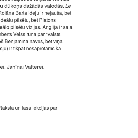
Le
su dūkoņa dažādās valodās,
 Rolāna Barta ideju ir nejauša, bet
deālu pilsētu, bet Platons
lo pilsētu vīzijas. Anglija ir sala
rberts Velss runā par "valsts
opš Benjamina nāves, bet viņa
sju) ir tikpat nesaprotams kā
.
i, Janīnai Valterei.
Raksta un lasa lekcijas par