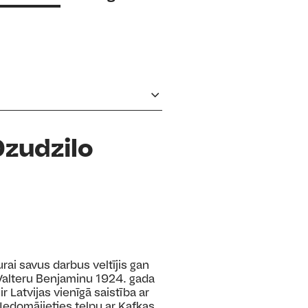
Dzudzilo
rai savus darbus veltījis gan
 Valteru Benjaminu 1924. gada
r Latvijas vienīgā saistība ar
. Iedomājieties telpu ar Kafkas