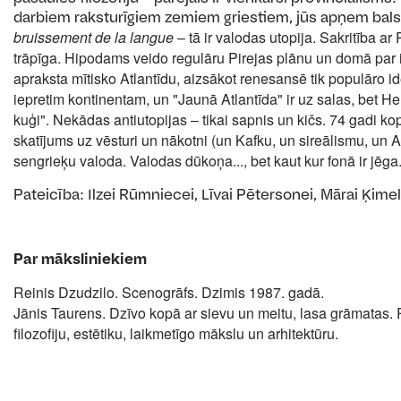
darbiem raksturīgiem zemiem griestiem, jūs apņem bal
bruissement de la langue
– tā ir valodas utopija. Sakritība ar
trāpīga. Hipodams veido regulāru Pirejas plānu un domā par i
apraksta mītisko Atlantīdu, aizsākot renesansē tik populāro ideā
iepretim kontinentam, un "Jaunā Atlantīda" ir uz salas, bet He
kuģi". Nekādas antiutopijas – tikai sapnis un kičs. 74 gadi k
skatījums uz vēsturi un nākotni (un Kafku, un sireālismu, un A
sengrieķu valoda. Valodas dūkoņa..., bet kaut kur fonā ir jēga
Pateicība: Ilzei Rūmniecei, Līvai Pētersonei, Mārai Ķimele
Par māksliniekiem
Reinis Dzudzilo. Scenogrāfs. Dzimis 1987. gadā.
Jānis Taurens. Dzīvo kopā ar sievu un meitu, lasa grāmatas. 
filozofiju, estētiku, laikmetīgo mākslu un arhitektūru.