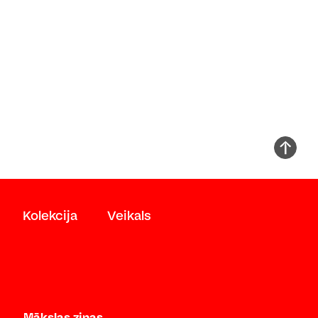
Kolekcija
Veikals
Mākslas ziņas