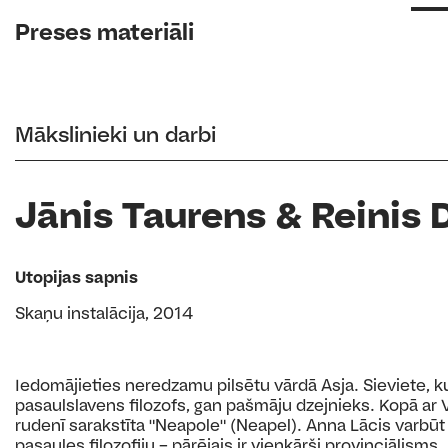
Preses materiāli
Mākslinieki un darbi
Jānis Taurens & Reinis 
Utopijas sapnis
Skaņu instalācija, 2014
Iedomājieties neredzamu pilsētu vārdā Asja. Sieviete, ku
pasaulslavens filozofs, gan pašmāju dzejnieks. Kopā ar
rudenī sarakstīta "Neapole" (Neapel). Anna Lācis varbūt i
pasaules filozofiju – pārējais ir vienkārši provinciālisms